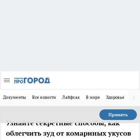
Документы
Все новости
Лайфхак
В мире
Здоровье
Зака
Принять
Узнайте секретные способы, как
облегчить зуд от комариных укусов