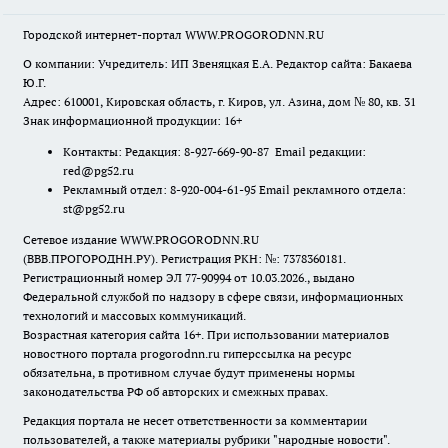
Городской интернет-портал WWW.PROGORODNN.RU
О компании: Учредитель: ИП Звеняцкая Е.А. Редактор сайта: Бакаева
Ю.Г.
Адрес: 610001, Кировская область, г. Киров, ул. Азина, дом № 80, кв. 31
Знак информационной продукции: 16+
Контакты: Редакция: 8-927-669-90-87 Email редакции:
red@pg52.ru
Рекламный отдел: 8-920-004-61-95 Email рекламного отдела:
st@pg52.ru
Сетевое издание WWW.PROGORODNN.RU
(ВВВ.ПРОГОРОДНН.РУ). Регистрация РКН: №: 7378360181.
Регистрационный номер ЭЛ 77-90994 от 10.03.2026., выдано
Федеральной службой по надзору в сфере связи, информационных
технологий и массовых коммуникаций.
Возрастная категория сайта 16+. При использовании материалов
новостного портала progorodnn.ru гиперссылка на ресурс
обязательна
,
в противном случае будут применены нормы
законодательства РФ об авторских и смежных правах.
Редакция портала не несет ответственности за комментарии
пользователей, а также материалы рубрики "народные новости".