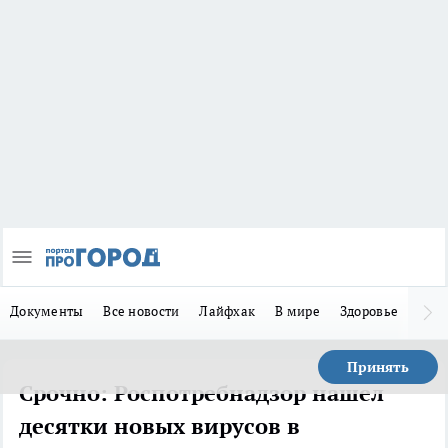
Документы
Все новости
Лайфхак
В мире
Здоровье
Зака
Принять
Срочно: Роспотребнадзор нашел
десятки новых вирусов в