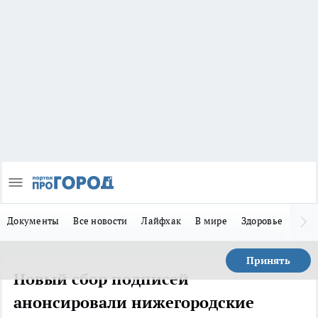
Документы
Все новости
Лайфхак
В мире
Здоровье
Зака
Принять
Новый сбор подписей
анонсировали нижегородские