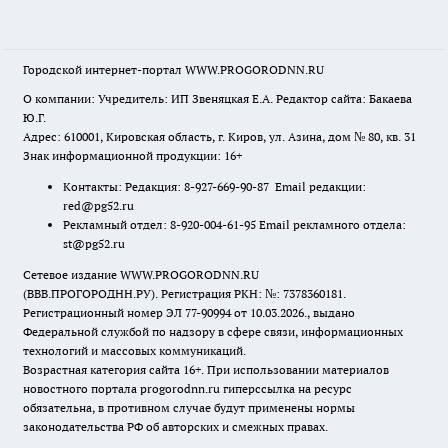
Городской интернет-портал WWW.PROGORODNN.RU
О компании: Учредитель: ИП Звеняцкая Е.А. Редактор сайта: Бакаева
Ю.Г.
Адрес: 610001, Кировская область, г. Киров, ул. Азина, дом № 80, кв. 31
Знак информационной продукции: 16+
Контакты: Редакция: 8-927-669-90-87 Email редакции:
red@pg52.ru
Рекламный отдел: 8-920-004-61-95 Email рекламного отдела:
st@pg52.ru
Сетевое издание WWW.PROGORODNN.RU
(ВВВ.ПРОГОРОДНН.РУ). Регистрация РКН: №: 7378360181.
Регистрационный номер ЭЛ 77-90994 от 10.03.2026., выдано
Федеральной службой по надзору в сфере связи, информационных
технологий и массовых коммуникаций.
Возрастная категория сайта 16+. При использовании материалов
новостного портала progorodnn.ru гиперссылка на ресурс
обязательна
,
в противном случае будут применены нормы
законодательства РФ об авторских и смежных правах.