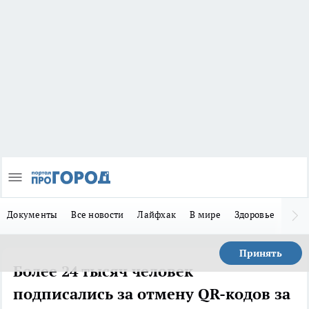
Документы
Все новости
Лайфхак
В мире
Здоровье
Зака
Принять
Более 24 тысяч человек
подписались за отмену QR-кодов за