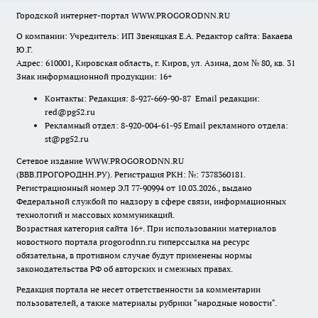
Городской интернет-портал WWW.PROGORODNN.RU
О компании: Учредитель: ИП Звеняцкая Е.А. Редактор сайта: Бакаева
Ю.Г.
Адрес: 610001, Кировская область, г. Киров, ул. Азина, дом № 80, кв. 31
Знак информационной продукции: 16+
Контакты: Редакция: 8-927-669-90-87 Email редакции:
red@pg52.ru
Рекламный отдел: 8-920-004-61-95 Email рекламного отдела:
st@pg52.ru
Сетевое издание WWW.PROGORODNN.RU
(ВВВ.ПРОГОРОДНН.РУ). Регистрация РКН: №: 7378360181.
Регистрационный номер ЭЛ 77-90994 от 10.03.2026., выдано
Федеральной службой по надзору в сфере связи, информационных
технологий и массовых коммуникаций.
Возрастная категория сайта 16+. При использовании материалов
новостного портала progorodnn.ru гиперссылка на ресурс
обязательна
,
в противном случае будут применены нормы
законодательства РФ об авторских и смежных правах.
Редакция портала не несет ответственности за комментарии
пользователей, а также материалы рубрики "народные новости".