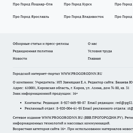
Про Город Йошкар-Ола
Про Город Курск
Про Город
Про Город Ярославль
Про Город Владивосток
Про Город
Обзорные статьи и пресс-релизы
О нас
Редакционная политика
Условия труда
Новости
Главная
Городской интернет-портал WWW.PROGORODNN.RU
О компании: Учредитель: ИП Звеняцкая Е.А. Редактор сайта: Бакаева Ю.
Адрес: 610001, Кировская область, г. Киров, ул. Азина, дом № 80, кв. 31
Знак информационной продукции: 16+
Контакты: Редакция: 8-927-669-90-87 Email редакции: red@pg52
Рекламный отдел: 8-920-004-61-95 Email рекламного отдела: st
Сетевое издание WWW.PROGORODNN.RU (ВВВ.ПРОГОРОДНН.РУ). Регистраци
информационных технологий и массовых коммуникаций.
Возрастная категория сайта 16+. При использовании материалов новос