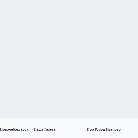
 Новочебоксарск
Наша Газета
Про Город Иваново