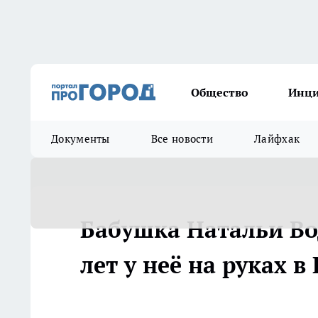
Общество
Инц
Документы
Все новости
Лайфхак
Бабушка Натальи Во
лет у неё на руках 