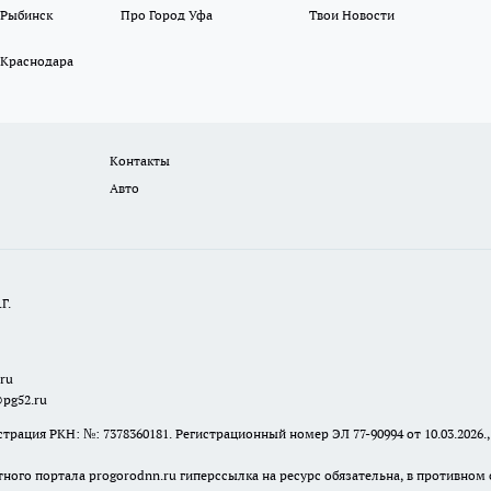
 Рыбинск
Про Город Уфа
Твои Новости
 Краснодара
Контакты
Авто
Г.
.ru
@pg52.ru
я РКН: №: 7378360181. Регистрационный номер ЭЛ 77-90994 от 10.03.2026., 
тного портала progorodnn.ru гиперссылка на ресурс обязательна
,
в противном 