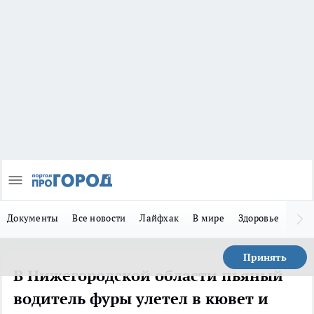
Документы
Все новости
Лайфхак
В мире
Здоровье
Зака
Принять
В Нижегородской области пьяный
водитель фуры улетел в кювет и