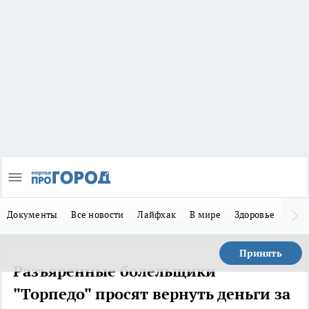
Документы
Все новости
Лайфхак
В мире
Здоровье
Зака
Принять
Разъяренные болельщики
"Торпедо" просят вернуть деньги за