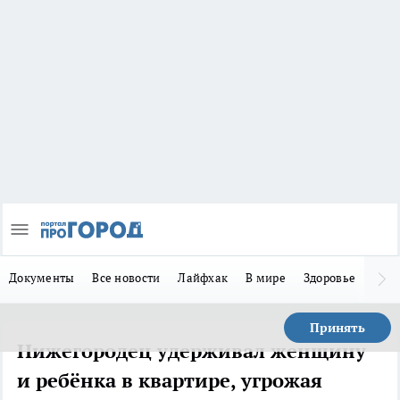
Документы
Все новости
Лайфхак
В мире
Здоровье
Зака
Принять
Нижегородец удерживал женщину
и ребёнка в квартире, угрожая