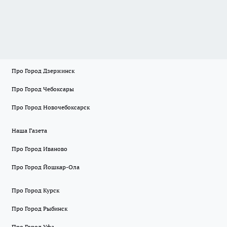
Про Город Дзержинск
Про Город Чебоксары
Про Город Новочебоксарск
Наша Газета
Про Город Иваново
Про Город Йошкар-Ола
Про Город Курск
Про Город Рыбинск
Про Город Уфа