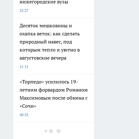
нижегородские вузы
22:27
Десяток мешковины и
охапка веток: как сделать
природный навес, под
которым тепло и уютно в
августовские вечера
21:12
«Торпедо» усилилось 19-
летним форвардом Романом
Максимовым после обмена с
«Сочи»
20:52
Обращения пострадавших
продавцов Wildberries