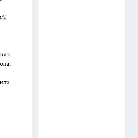
Старые простыни - сокровище
,4%
для хозяйки: как превратить
хлопковую ветошь в уютный
бисквитный плед
19 июля
тную
Зубной пастой закупаюсь
она,
оптом: вот как отмываю
сковородки до блеска — 5
щили
работающих лайфхаков
18 июля
Фасад без бригады и лесов: чем
облицевать дом, чтобы он
выглядел дороже сайдинга, а
стоил вдвое меньше