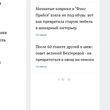
я
Мохнатые коврики в "Фикс
Прайсе" взяла не под обувь: вот
как превратила старую мебель
в шикарный интерьер
дняя
10 июля
ель
После 60 гоните друзей в шею:
совет великой Бехтеревой - не
превратиться в овощ на пенсии
м
14 июля
Шоколад, достойный короны:
любимый десерт Елизаветы II
по простому рецепту из
Букингемского дворца
16 июля