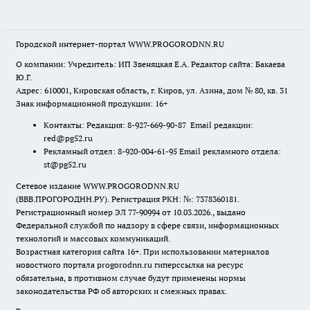
Городской интернет-портал WWW.PROGORODNN.RU
О компании: Учредитель: ИП Звеняцкая Е.А. Редактор сайта: Бакаева
Ю.Г.
Адрес: 610001, Кировская область, г. Киров, ул. Азина, дом № 80, кв. 31
Знак информационной продукции: 16+
Контакты: Редакция: 8-927-669-90-87 Email редакции:
red@pg52.ru
Рекламный отдел: 8-920-004-61-95 Email рекламного отдела:
st@pg52.ru
Сетевое издание WWW.PROGORODNN.RU
(ВВВ.ПРОГОРОДНН.РУ). Регистрация РКН: №: 7378360181.
Регистрационный номер ЭЛ 77-90994 от 10.03.2026., выдано
Федеральной службой по надзору в сфере связи, информационных
технологий и массовых коммуникаций.
Возрастная категория сайта 16+. При использовании материалов
новостного портала progorodnn.ru гиперссылка на ресурс
обязательна
,
в противном случае будут применены нормы
законодательства РФ об авторских и смежных правах.