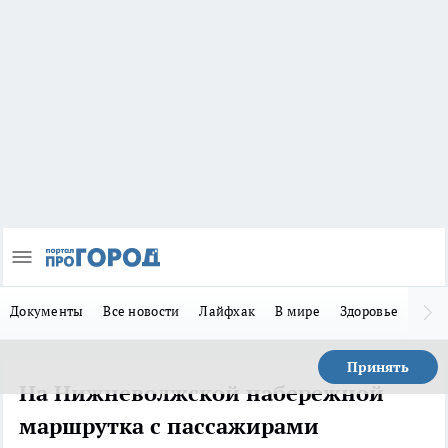
Документы
Все новости
Лайфхак
В мире
Здоровье
Зака
Принять
На Нижневолжской набережной
маршрутка с пассажирами