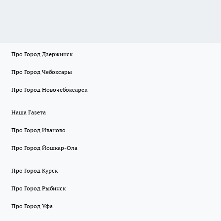
Про Город Дзержинск
Про Город Чебоксары
Про Город Новочебоксарск
Наша Газета
Про Город Иваново
Про Город Йошкар-Ола
Про Город Курск
Про Город Рыбинск
Про Город Уфа