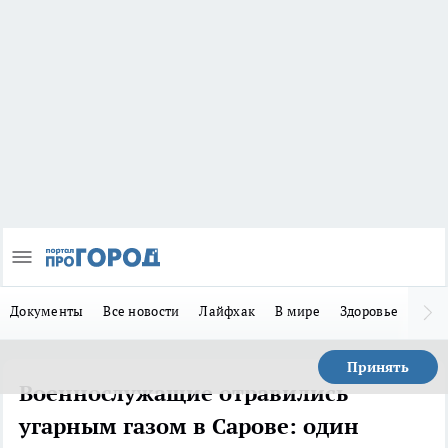
Документы
Все новости
Лайфхак
В мире
Здоровье
Зака
Принять
Военнослужащие отравились
угарным газом в Сарове: один