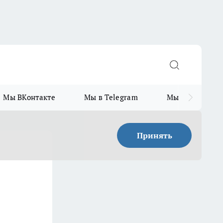
Мы ВКонтакте
Мы в Telegram
Мы в MAX
Принять