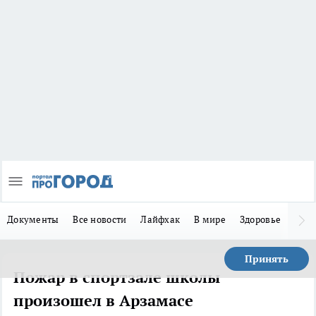
Документы
Все новости
Лайфхак
В мире
Здоровье
Зака
Принять
Пожар в спортзале школы
произошел в Арзамасе