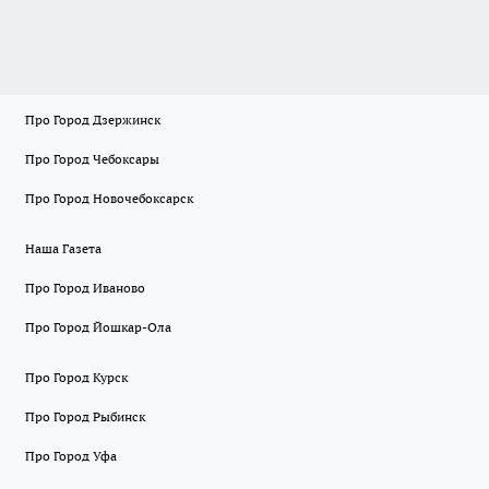
Про Город Дзержинск
Про Город Чебоксары
Про Город Новочебоксарск
Наша Газета
Про Город Иваново
Про Город Йошкар-Ола
Про Город Курск
Про Город Рыбинск
Про Город Уфа