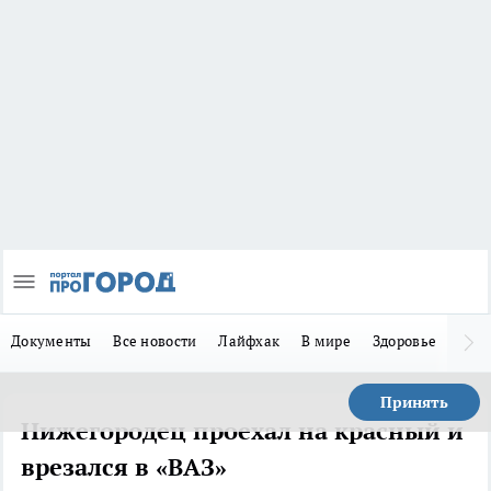
Документы
Все новости
Лайфхак
В мире
Здоровье
Зака
Принять
Нижегородец проехал на красный и
врезался в «ВАЗ»