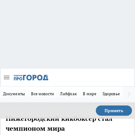
Документы
Все новости
Лайфхак
В мире
Здоровье
Зака
Принять
Нижегородский кикбоксер стал
чемпионом мира