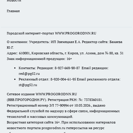
Новости
Главная
Городской интернет-портал WWW.PROGORODNN.RU
О компании: Учредитель: ИП Звеняцкая Е.А. Редактор сайта: Бакаева
Ю.Г.
Адрес: 610001, Кировская область, г. Киров, ул. Азина, дом № 80, кв. 31
Знак информационной продукции: 16+
Контакты: Редакция: 8-927-669-90-87 Email редакции:
red@pg52.ru
Рекламный отдел: 8-920-004-61-95 Email рекламного отдела:
st@pg52.ru
Сетевое издание WWW.PROGORODNN.RU
(ВВВ.ПРОГОРОДНН.РУ). Регистрация РКН: №: 7378360181.
Регистрационный номер ЭЛ 77-90994 от 10.03.2026., выдано
Федеральной службой по надзору в сфере связи, информационных
технологий и массовых коммуникаций.
Возрастная категория сайта 16+. При использовании материалов
новостного портала progorodnn.ru гиперссылка на ресурс