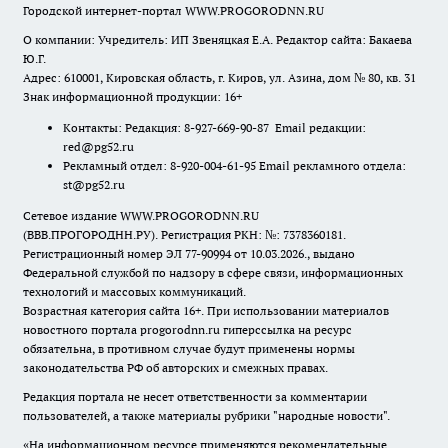
Городской интернет-портал WWW.PROGORODNN.RU
О компании: Учредитель: ИП Звеняцкая Е.А. Редактор сайта: Бакаева
Ю.Г.
Адрес: 610001, Кировская область, г. Киров, ул. Азина, дом № 80, кв. 31
Знак информационной продукции: 16+
Контакты: Редакция: 8-927-669-90-87 Email редакции:
red@pg52.ru
Рекламный отдел: 8-920-004-61-95 Email рекламного отдела:
st@pg52.ru
Сетевое издание WWW.PROGORODNN.RU
(ВВВ.ПРОГОРОДНН.РУ). Регистрация РКН: №: 7378360181.
Регистрационный номер ЭЛ 77-90994 от 10.03.2026., выдано
Федеральной службой по надзору в сфере связи, информационных
технологий и массовых коммуникаций.
Возрастная категория сайта 16+. При использовании материалов
новостного портала progorodnn.ru гиперссылка на ресурс
обязательна
,
в противном случае будут применены нормы
законодательства РФ об авторских и смежных правах.
Редакция портала не несет ответственности за комментарии
пользователей, а также материалы рубрики "народные новости".
«На информационном ресурсе применяются рекомендательные