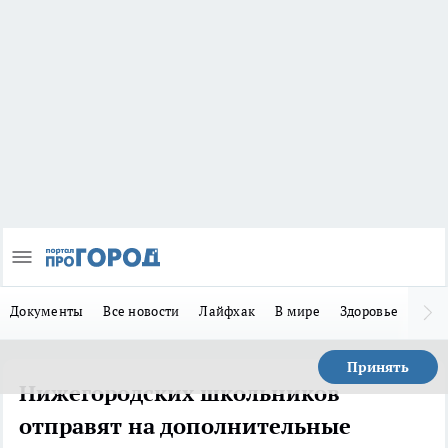
Документы
Все новости
Лайфхак
В мире
Здоровье
Зака
Принять
Нижегородских школьников
отправят на дополнительные