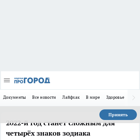
Документы
Все новости
Лайфхак
В мире
Здоровье
Зака
Принять
2022-й год станет сложным для
четырёх знаков зодиака