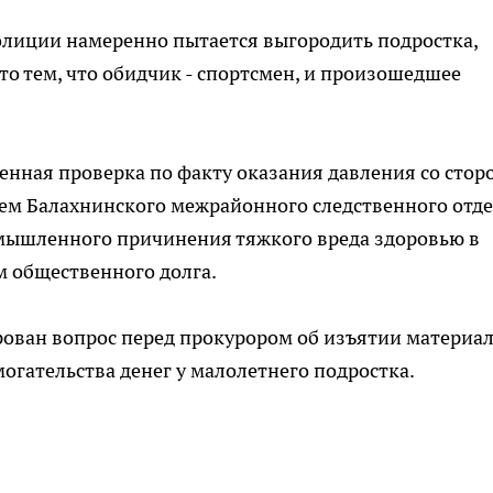
олиции намеренно пытается выгородить подростка,
то тем, что обидчик - спортсмен, и произошедшее
венная проверка по факту оказания давления со стор
лем Балахнинского межрайонного следственного отд
умышленного причинения тяжкого вреда здоровью в
м общественного долга.
рован вопрос перед прокурором об изъятии материа
огательства денег у малолетнего подростка.