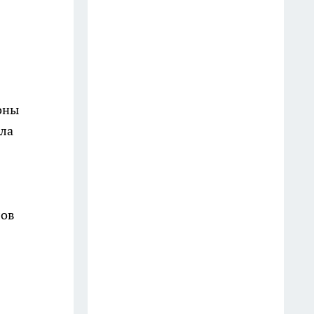
Старые простыни - сокровище
для хозяйки: как превратить
хлопковую ветошь в уютный
бисквитный плед
19 июля
оны
ела
Зубной пастой закупаюсь
оптом: вот как отмываю
сковородки до блеска — 5
работающих лайфхаков
лов
18 июля
Фасад без бригады и лесов: чем
облицевать дом, чтобы он
выглядел дороже сайдинга, а
стоил вдвое меньше