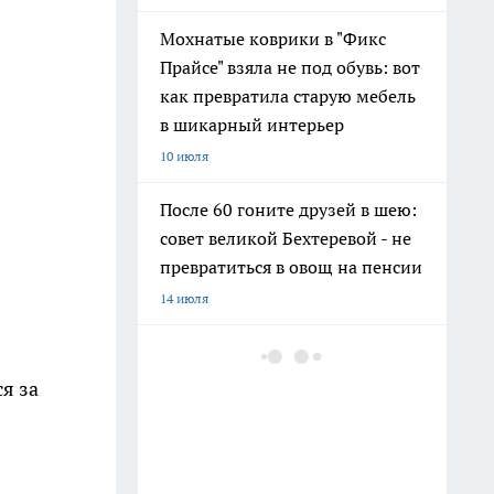
Мохнатые коврики в "Фикс
Прайсе" взяла не под обувь: вот
как превратила старую мебель
в шикарный интерьер
10 июля
После 60 гоните друзей в шею:
совет великой Бехтеревой - не
превратиться в овощ на пенсии
14 июля
Шоколад, достойный короны:
любимый десерт Елизаветы II
я за
по простому рецепту из
Букингемского дворца
16 июля