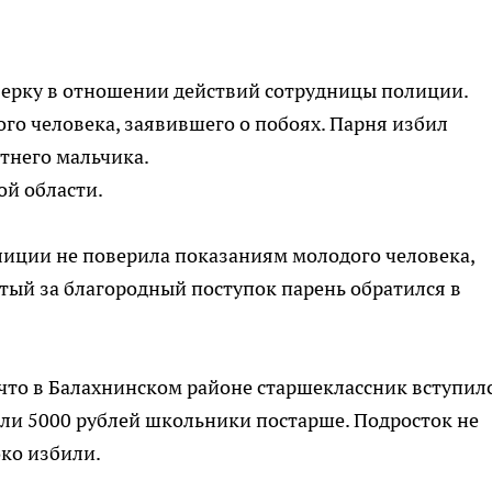
верку в отношении действий сотрудницы полиции.
о человека, заявившего о побоях. Парня избил
етнего мальчика.
ой области.
лиции не поверила показаниям молодого человека,
итый за благородный поступок парень обратился в
 что в Балахнинском районе старшеклассник вступилс
али 5000 рублей школьники постарше. Подросток не
око избили.