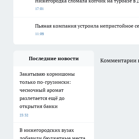
Нижегородка сломала копчик на турбазе в 
17:01
Пьяная компания устроила непристойное с
11:09
Последние новости
Комментарии н
Закатываю корнишоны
только по-грузински:
чесночный аромат
разлетается ещё до
открытия банки
23:32
В нижегородских вузах
добавили бюджетные места,