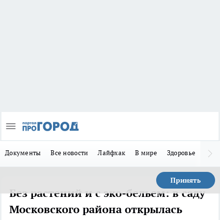
Документы
Все новости
Лайфхак
В мире
Здоровье
Зака
Принять
Без растений и с эко-бельем: в саду
Московского района открылась