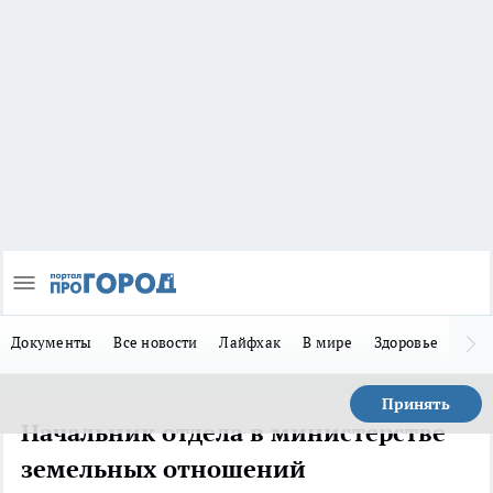
Документы
Все новости
Лайфхак
В мире
Здоровье
Зака
Принять
Начальник отдела в министерстве
земельных отношений