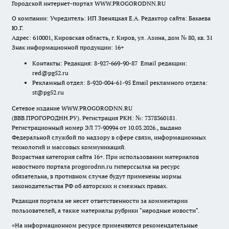
Городской интернет-портал WWW.PROGORODNN.RU
О компании: Учредитель: ИП Звеняцкая Е.А. Редактор сайта: Бакаева
Ю.Г.
Адрес: 610001, Кировская область, г. Киров, ул. Азина, дом № 80, кв. 31
Знак информационной продукции: 16+
Контакты: Редакция: 8-927-669-90-87 Email редакции:
red@pg52.ru
Рекламный отдел: 8-920-004-61-95 Email рекламного отдела:
st@pg52.ru
Сетевое издание WWW.PROGORODNN.RU
(ВВВ.ПРОГОРОДНН.РУ). Регистрация РКН: №: 7378360181.
Регистрационный номер ЭЛ 77-90994 от 10.03.2026., выдано
Федеральной службой по надзору в сфере связи, информационных
технологий и массовых коммуникаций.
Возрастная категория сайта 16+. При использовании материалов
новостного портала progorodnn.ru гиперссылка на ресурс
обязательна
,
в противном случае будут применены нормы
законодательства РФ об авторских и смежных правах.
Редакция портала не несет ответственности за комментарии
пользователей, а также материалы рубрики "народные новости".
«На информационном ресурсе применяются рекомендательные