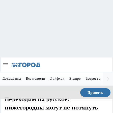
Документы
Все новости
Лайфхак
В мире
Здоровье
Зака
Принять
Переходим на русское:
нижегородцы могут не потянуть