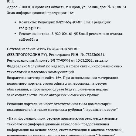
Ю.Г.
Адрес: 610001, Кировская область, г. Киров, ул. Азина, дом № 80, кв. 31
Знак информационной продукции: 16+
Контакты: Редакция: 8-927-669-90-87 Email редакции:
red@pg52.ru
Рекламный отдел: 8-920-004-61-95 Email рекламного отдела:
st@pg52.ru
Сетевое издание WWW.PROGORODNN.RU
(ВВВ.ПРОГОРОДНН.РУ). Регистрация РКН: №: 7378360181.
Регистрационный номер ЭЛ 77-90994 от 10.03.2026., выдано
Федеральной службой по надзору в сфере связи, информационных
технологий и массовых коммуникаций.
Возрастная категория сайта 16+. При использовании материалов
новостного портала progorodnn.ru гиперссылка на ресурс
обязательна
,
в противном случае будут применены нормы
законодательства РФ об авторских и смежных правах.
Редакция портала не несет ответственности за комментарии
пользователей, а также материалы рубрики "народные новости".
«На информационном ресурсе применяются рекомендательные
технологии (информационные технологии предоставления
информации на основе сбора, систематизации и анализа сведений,
относящихся к предпочтениям пользователей сети "Интернет",