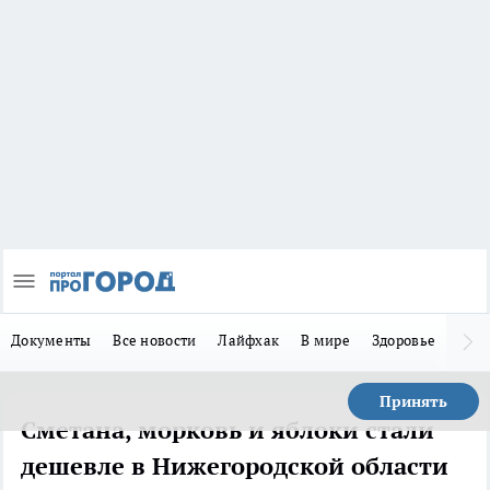
Документы
Все новости
Лайфхак
В мире
Здоровье
Зака
Принять
Сметана, морковь и яблоки стали
дешевле в Нижегородской области