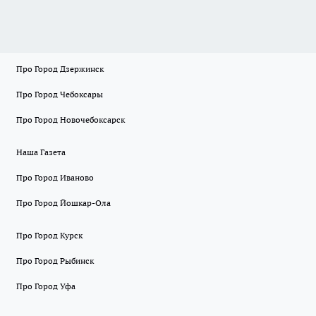
Про Город Дзержинск
Про Город Чебоксары
Про Город Новочебоксарск
Наша Газета
Про Город Иваново
Про Город Йошкар-Ола
Про Город Курск
Про Город Рыбинск
Про Город Уфа