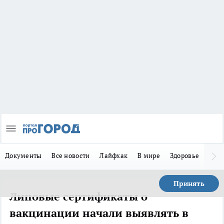
Документы
Все новости
Лайфхак
В мире
Здоровье
Зака
Принять
Липовые сертификаты о
вакцинации начали выявлять в