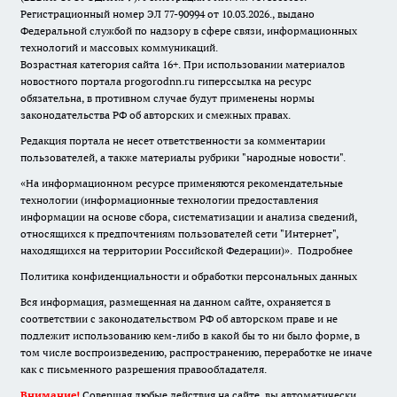
Регистрационный номер ЭЛ 77-90994 от 10.03.2026., выдано
Федеральной службой по надзору в сфере связи, информационных
технологий и массовых коммуникаций.
Возрастная категория сайта 16+. При использовании материалов
новостного портала progorodnn.ru гиперссылка на ресурс
обязательна
,
в противном случае будут применены нормы
законодательства РФ об авторских и смежных правах.
Редакция портала не несет ответственности за комментарии
пользователей, а также материалы рубрики "народные новости".
«На информационном ресурсе применяются рекомендательные
технологии (информационные технологии предоставления
информации на основе сбора, систематизации и анализа сведений,
относящихся к предпочтениям пользователей сети "Интернет",
находящихся на территории Российской Федерации)».
Подробнее
Политика конфиденциальности и обработки персональных данных
Вся информация, размещенная на данном сайте, охраняется в
соответствии с законодательством РФ об авторском праве и не
подлежит использованию кем-либо в какой бы то ни было форме, в
том числе воспроизведению, распространению, переработке не иначе
как с письменного разрешения правообладателя.
Внимание!
Совершая любые действия на сайте, вы автоматически