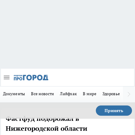
Документы
Все новости
Лайфхак
В мире
Здоровье
Зака
Принять
Фастфуд подорожал в
Нижегородской области