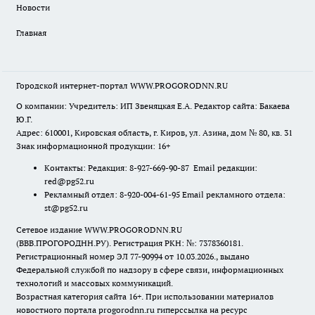
Новости
Главная
Городской интернет-портал WWW.PROGORODNN.RU
О компании: Учредитель: ИП Звеняцкая Е.А. Редактор сайта: Бакаева
Ю.Г.
Адрес: 610001, Кировская область, г. Киров, ул. Азина, дом № 80, кв. 31
Знак информационной продукции: 16+
Контакты: Редакция: 8-927-669-90-87 Email редакции:
red@pg52.ru
Рекламный отдел: 8-920-004-61-95 Email рекламного отдела:
st@pg52.ru
Сетевое издание WWW.PROGORODNN.RU
(ВВВ.ПРОГОРОДНН.РУ). Регистрация РКН: №: 7378360181.
Регистрационный номер ЭЛ 77-90994 от 10.03.2026., выдано
Федеральной службой по надзору в сфере связи, информационных
технологий и массовых коммуникаций.
Возрастная категория сайта 16+. При использовании материалов
новостного портала progorodnn.ru гиперссылка на ресурс