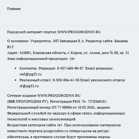
Главная
Городской интернет-портал WWW.PROGORODNN.RU
О компании: Учредитель: ИП Звеняцкая Е.А. Редактор сайта: Бакаева
Ю.Г.
Адрес: 610001, Кировская область, г. Киров, ул. Азина, дом № 80, кв. 31
Знак информационной продукции: 16+
Контакты: Редакция: 8-927-669-90-87 Email редакции:
red@pg52.ru
Рекламный отдел: 8-920-004-61-95 Email рекламного отдела:
st@pg52.ru
Сетевое издание WWW.PROGORODNN.RU
(ВВВ.ПРОГОРОДНН.РУ). Регистрация РКН: №: 7378360181.
Регистрационный номер ЭЛ 77-90994 от 10.03.2026., выдано
Федеральной службой по надзору в сфере связи, информационных
технологий и массовых коммуникаций.
Возрастная категория сайта 16+. При использовании материалов
новостного портала progorodnn.ru гиперссылка на ресурс
обязательна
,
в противном случае будут применены нормы