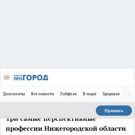
Документы
Все новости
Лайфхак
В мире
Здоровье
Зака
Принять
Три самые перспективные
профессии Нижегородской области