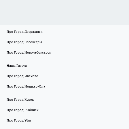
Про Город Дзержинск
Про Город Чебоксары
Про Город Новочебоксарск
Наша Газета
Про Город Иваново
Про Город Йошкар-Ола
Про Город Курск
Про Город Рыбинск
Про Город Уфа