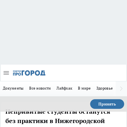
Документы
Все новости
Лайфхак
В мире
Здоровье
Зака
Принять
Непривитые студенты останутся
без практики в Нижегородской