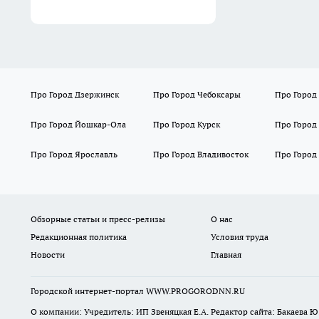
Про Город Дзержинск
Про Город Чебоксары
Про Город
Про Город Йошкар-Ола
Про Город Курск
Про Город
Про Город Ярославль
Про Город Владивосток
Про Город
Обзорные статьи и пресс-релизы
О нас
Редакционная политика
Условия труда
Новости
Главная
Городской интернет-портал WWW.PROGORODNN.RU
О компании: Учредитель: ИП Звеняцкая Е.А. Редактор сайта: Бакаева Ю.