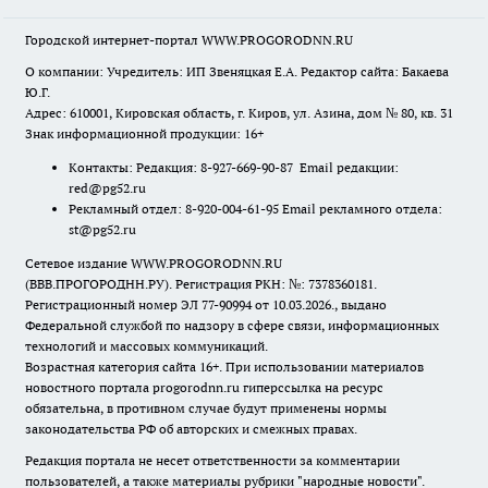
Городской интернет-портал WWW.PROGORODNN.RU
О компании: Учредитель: ИП Звеняцкая Е.А. Редактор сайта: Бакаева
Ю.Г.
Адрес: 610001, Кировская область, г. Киров, ул. Азина, дом № 80, кв. 31
Знак информационной продукции: 16+
Контакты: Редакция: 8-927-669-90-87 Email редакции:
red@pg52.ru
Рекламный отдел: 8-920-004-61-95 Email рекламного отдела:
st@pg52.ru
Сетевое издание WWW.PROGORODNN.RU
(ВВВ.ПРОГОРОДНН.РУ). Регистрация РКН: №: 7378360181.
Регистрационный номер ЭЛ 77-90994 от 10.03.2026., выдано
Федеральной службой по надзору в сфере связи, информационных
технологий и массовых коммуникаций.
Возрастная категория сайта 16+. При использовании материалов
новостного портала progorodnn.ru гиперссылка на ресурс
обязательна
,
в противном случае будут применены нормы
законодательства РФ об авторских и смежных правах.
Редакция портала не несет ответственности за комментарии
пользователей, а также материалы рубрики "народные новости".