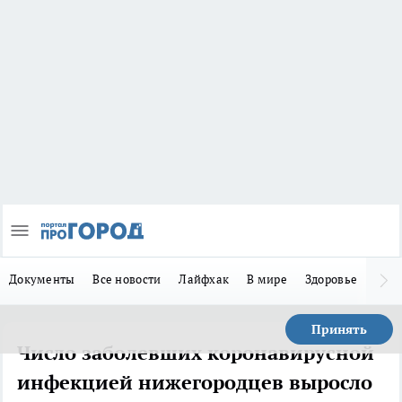
Документы
Все новости
Лайфхак
В мире
Здоровье
Зака
Принять
Число заболевших коронавирусной
инфекцией нижегородцев выросло