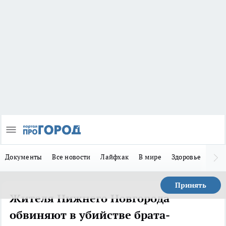
Документы
Все новости
Лайфхак
В мире
Здоровье
Зака
Принять
Жителя Нижнего Новгорода
обвиняют в убийстве брата-