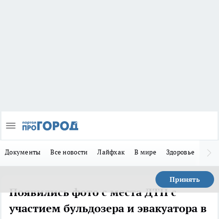
Документы
Все новости
Лайфхак
В мире
Здоровье
Зака
Принять
Появились фото с места ДТП с
участием бульдозера и эвакуатора в