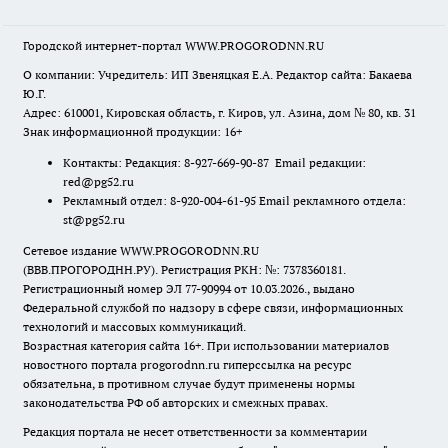
Городской интернет-портал WWW.PROGORODNN.RU
О компании: Учредитель: ИП Звеняцкая Е.А. Редактор сайта: Бакаева
Ю.Г.
Адрес: 610001, Кировская область, г. Киров, ул. Азина, дом № 80, кв. 31
Знак информационной продукции: 16+
Контакты: Редакция: 8-927-669-90-87 Email редакции:
red@pg52.ru
Рекламный отдел: 8-920-004-61-95 Email рекламного отдела:
st@pg52.ru
Сетевое издание WWW.PROGORODNN.RU
(ВВВ.ПРОГОРОДНН.РУ). Регистрация РКН: №: 7378360181.
Регистрационный номер ЭЛ 77-90994 от 10.03.2026., выдано
Федеральной службой по надзору в сфере связи, информационных
технологий и массовых коммуникаций.
Возрастная категория сайта 16+. При использовании материалов
новостного портала progorodnn.ru гиперссылка на ресурс
обязательна
,
в противном случае будут применены нормы
законодательства РФ об авторских и смежных правах.
Редакция портала не несет ответственности за комментарии