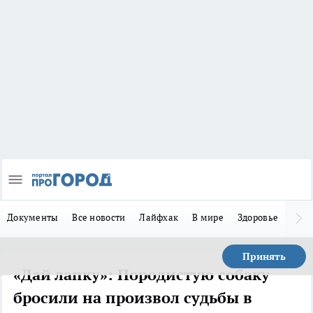
Документы
Все новости
Лайфхак
В мире
Здоровье
Зака
Принять
«Дай лапку»: Породистую собаку
бросили на произвол судьбы в