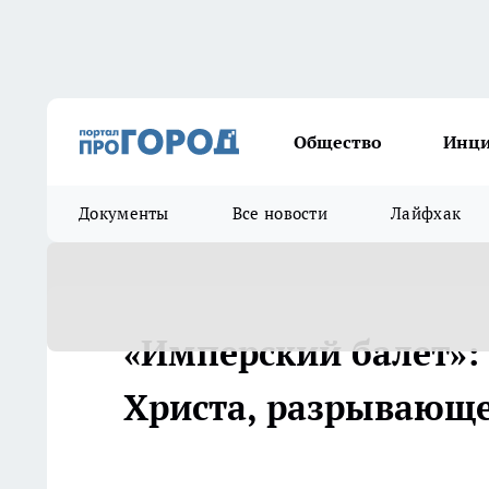
Общество
Инц
Документы
Все новости
Лайфхак
«Имперский балет»
Христа, разрывающег