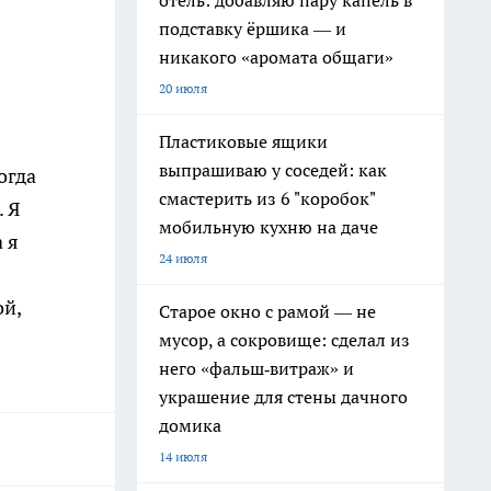
отель: добавляю пару капель в
подставку ёршика — и
никакого «аромата общаги»
20 июля
Пластиковые ящики
выпрашиваю у соседей: как
огда
смастерить из 6 "коробок"
 Я
мобильную кухню на даче
 я
24 июля
ой,
Старое окно с рамой — не
мусор, а сокровище: сделал из
него «фальш‑витраж» и
украшение для стены дачного
домика
14 июля