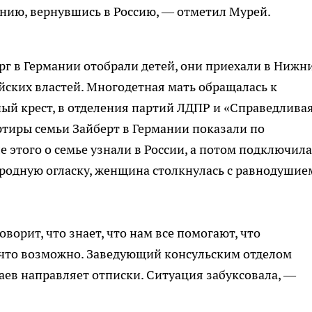
нию, вернувшись в Россию, — отметил Мурей.
ерг в Германии отобрали детей, они приехали в Нижн
йских властей. Многодетная мать обращалась к
ный крест, в отделения партий ЛДПР и «Справедлива
ртиры семьи Зайберт в Германии показали по
е этого о семье узнали в России, а потом подключила
родную огласку, женщина столкнулась с равнодушие
ворит, что знает, что нам все помогают, что
, что возможно. Заведующий консульским отделом
аев направляет отписки. Ситуация забуксовала, —