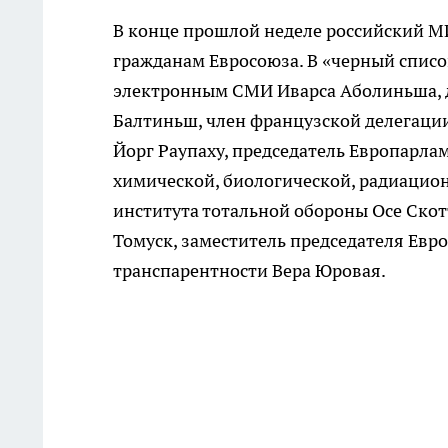
В конце прошлой неделе российский М
гражданам Евросоюза. В «черный списо
электронным СМИ Иварса Аболиньша, д
Балтиньш, член французской делегаци
Йорг Раупаху, председатель Европарла
химической, биологической, радиацион
института тотальной обороны Осе Скот
Томуск, заместитель председателя Евр
транспарентности Вера Юровая.