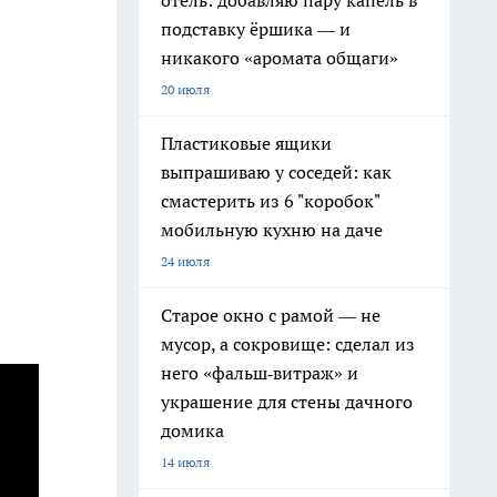
отель: добавляю пару капель в
подставку ёршика — и
никакого «аромата общаги»
20 июля
Пластиковые ящики
выпрашиваю у соседей: как
смастерить из 6 "коробок"
мобильную кухню на даче
24 июля
Старое окно с рамой — не
мусор, а сокровище: сделал из
него «фальш‑витраж» и
украшение для стены дачного
домика
14 июля