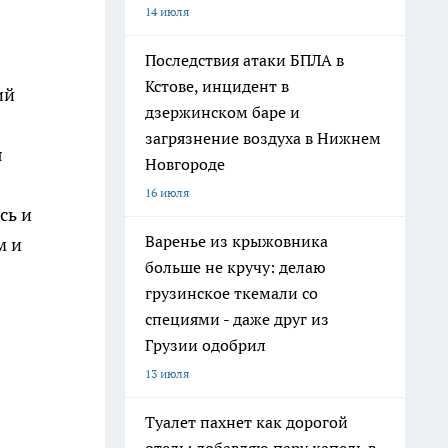
14 июля
Последствия атаки БПЛА в
Кстове, инцидент в
ий
дзержинском баре и
загрязнение воздуха в Нижнем
я
Новгороде
16 июля
сь и
Варенье из крыжовника
м и
больше не кручу: делаю
грузинское ткемали со
специями - даже друг из
Грузии одобрил
13 июля
Туалет пахнет как дорогой