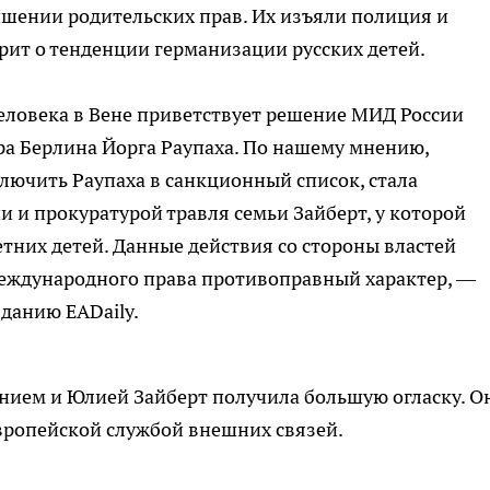
лишении родительских прав. Их изъяли полиция и
рит о тенденции германизации русских детей.
еловека в Вене приветствует решение МИД России
ра Берлина Йорга Раупаха. По нашему мнению,
лючить Раупаха в санкционный список, стала
 и прокуратурой травля семьи Зайберт, у которой
тних детей. Данные действия со стороны властей
международного права противоправный характер, —
данию EADaily.
ением и Юлией Зайберт получила большую огласку. О
вропейской службой внешних связей.