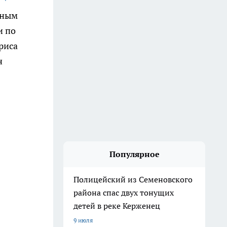
нным
и по
риса
н
Популярное
Полицейский из Семеновского
района спас двух тонущих
детей в реке Керженец
9 июля