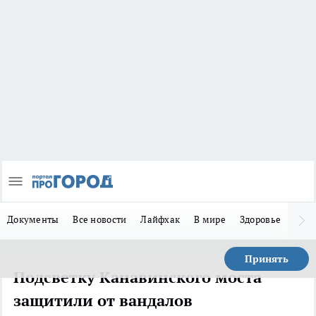
Документы
Все новости
Лайфхак
В мире
Здоровье
Зака
Принять
Подсветку Канавинского моста
защитили от вандалов