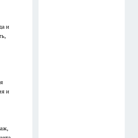
Старые простыни - сокровище
для хозяйки: как превратить
да и
хлопковую ветошь в уютный
ь,
бисквитный плед
19 июля
Зубной пастой закупаюсь
оптом: вот как отмываю
сковородки до блеска — 5
ся
работающих лайфхаков
ия и
18 июля
Фасад без бригады и лесов: чем
облицевать дом, чтобы он
выглядел дороже сайдинга, а
аж,
стоил вдвое меньше
чета