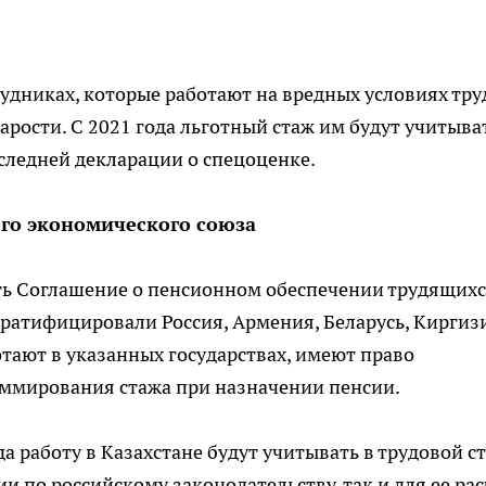
рудниках, которые работают на вредных условиях тру
рости. С 2021 года льготный стаж им будут учитыват
следней декларации о спецоценке.
ого экономического союза
ать Соглашение о пенсионном обеспечении трудящих
ратифицировали Россия, Армения, Беларусь, Киргиз
ботают в указанных государствах, имеют право
ммирования стажа при назначении пенсии.
а работу в Казахстане будут учитывать в трудовой ст
 по российскому законодательству, так и для ее рас