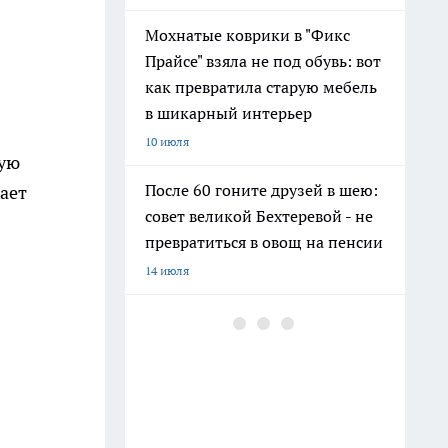
Мохнатые коврики в "Фикс
Прайсе" взяла не под обувь: вот
как превратила старую мебель
в шикарный интерьер
10 июля
ную
После 60 гоните друзей в шею:
дает
совет великой Бехтеревой - не
превратиться в овощ на пенсии
14 июля
Шоколад, достойный короны:
любимый десерт Елизаветы II
по простому рецепту из
Букингемского дворца
16 июля