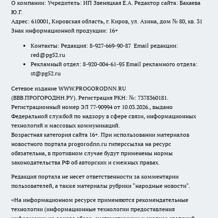
О компании: Учредитель: ИП Звеняцкая Е.А. Редактор сайта: Бакаева
Ю.Г.
Адрес: 610001, Кировская область, г. Киров, ул. Азина, дом № 80, кв. 31
Знак информационной продукции: 16+
Контакты: Редакция: 8-927-669-90-87 Email редакции:
red@pg52.ru
Рекламный отдел: 8-920-004-61-95 Email рекламного отдела:
st@pg52.ru
Сетевое издание WWW.PROGORODNN.RU
(ВВВ.ПРОГОРОДНН.РУ). Регистрация РКН: №: 7378360181.
Регистрационный номер ЭЛ 77-90994 от 10.03.2026., выдано
Федеральной службой по надзору в сфере связи, информационных
технологий и массовых коммуникаций.
Возрастная категория сайта 16+. При использовании материалов
новостного портала progorodnn.ru гиперссылка на ресурс
обязательна
,
в противном случае будут применены нормы
законодательства РФ об авторских и смежных правах.
Редакция портала не несет ответственности за комментарии
пользователей, а также материалы рубрики "народные новости".
«На информационном ресурсе применяются рекомендательные
технологии (информационные технологии предоставления