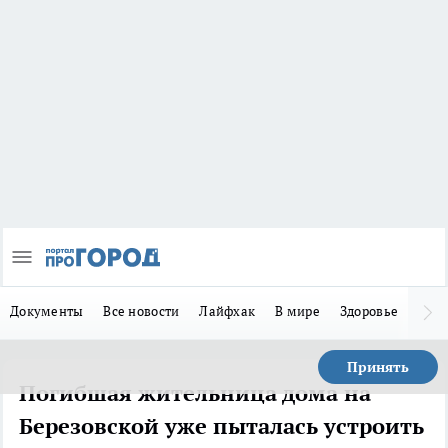
Документы
Все новости
Лайфхак
В мире
Здоровье
Зака
Принять
Погибшая жительница дома на
Березовской уже пыталась устроить