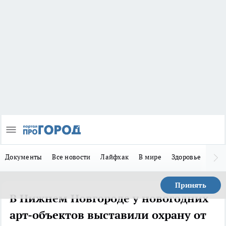
Документы
Все новости
Лайфхак
В мире
Здоровье
Зака
Принять
В Нижнем Новгороде у новогодних
арт-объектов выставили охрану от