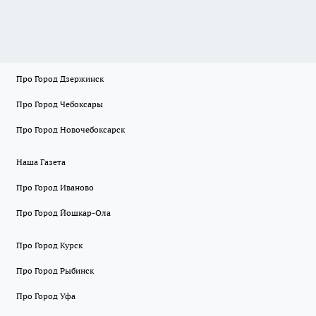
Про Город Дзержинск
Про Город Чебоксары
Про Город Новочебоксарск
Наша Газета
Про Город Иваново
Про Город Йошкар-Ола
Про Город Курск
Про Город Рыбинск
Про Город Уфа