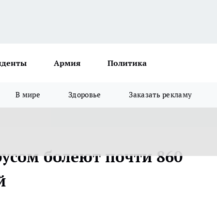
иденты
Армия
Политика
В мире
Здоровье
Заказать рекламу
русом болеют почти 860
й