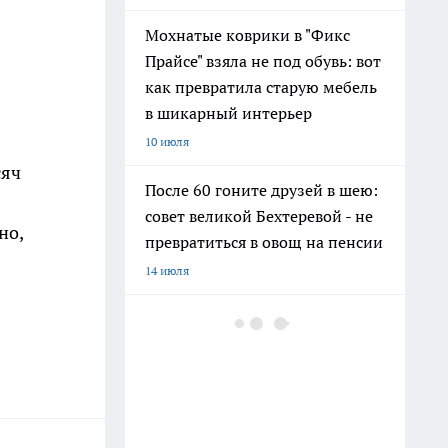
Мохнатые коврики в "Фикс
Прайсе" взяла не под обувь: вот
как превратила старую мебель
в шикарный интерьер
10 июля
сяч
После 60 гоните друзей в шею:
совет великой Бехтеревой - не
но,
превратиться в овощ на пенсии
14 июля
Гигант с нежной душой: как
создать белоснежную стену
цветов, от которой
невозможно отвести взгляд
13 июля