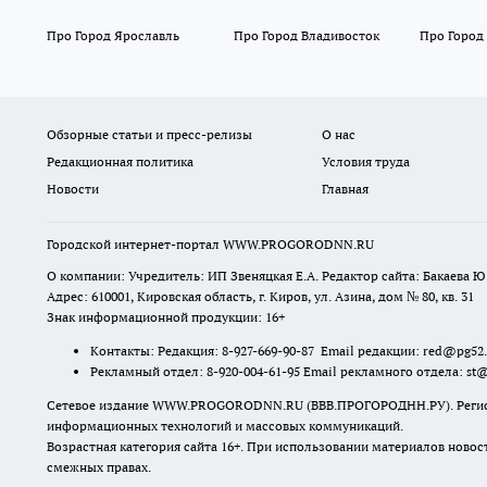
Про Город Ярославль
Про Город Владивосток
Про Город
Обзорные статьи и пресс-релизы
О нас
Редакционная политика
Условия труда
Новости
Главная
Городской интернет-портал WWW.PROGORODNN.RU
О компании: Учредитель: ИП Звеняцкая Е.А. Редактор сайта: Бакаева Ю.
Адрес: 610001, Кировская область, г. Киров, ул. Азина, дом № 80, кв. 31
Знак информационной продукции: 16+
Контакты: Редакция: 8-927-669-90-87 Email редакции: red@pg52
Рекламный отдел: 8-920-004-61-95 Email рекламного отдела: st
Сетевое издание WWW.PROGORODNN.RU (ВВВ.ПРОГОРОДНН.РУ). Регистраци
информационных технологий и массовых коммуникаций.
Возрастная категория сайта 16+. При использовании материалов новос
смежных правах.