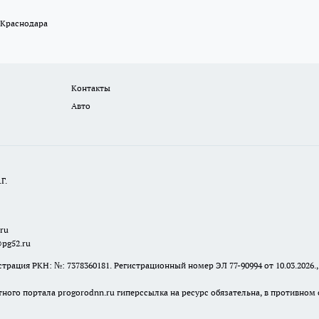
 Краснодара
Контакты
Авто
Г.
.ru
@pg52.ru
я РКН: №: 7378360181. Регистрационный номер ЭЛ 77-90994 от 10.03.2026., 
тного портала progorodnn.ru гиперссылка на ресурс обязательна
,
в противном 