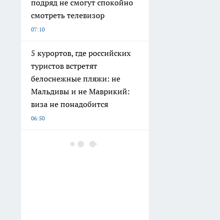
подряд не смогут спокойно
смотреть телевизор
07:10
5 курортов, где российских
туристов встретят
белоснежные пляжи: не
Мальдивы и не Маврикий:
виза не понадобится
06:50
Нижегородский миллиардер
из списка Forbes может
лишиться всего имущества и
отправиться в колонию на
18 лет
06:32