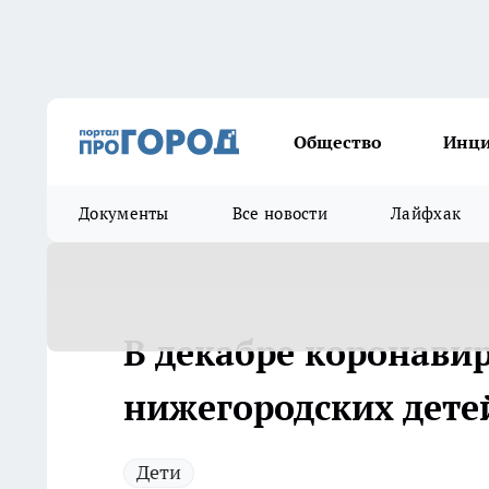
Общество
Инц
Документы
Все новости
Лайфхак
В декабре коронави
нижегородских дете
Дети