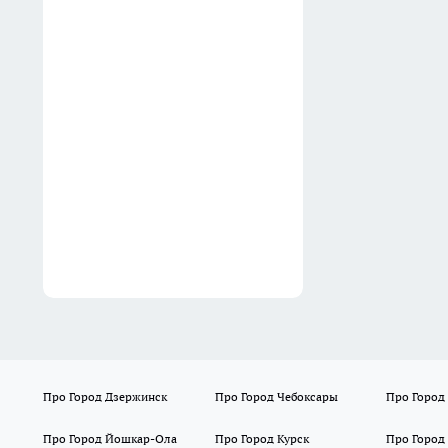
Хватит делать клумбы из
пластиковых бутылок: куда
применить их на даче с
настоящей пользой для
урожая
06:27
Про Город Дзержинск
Про Город Чебоксары
Про Город
Про Город Йошкар-Ола
Про Город Курск
Про Город