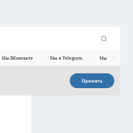
Мы ВКонтакте
Мы в Telegram
Мы в MAX
Принять