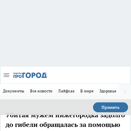
Документы
Все новости
Лайфхак
В мире
Здоровье
Зака
Принять
Убитая мужем нижегородка задолго
до гибели обращалась за помощью