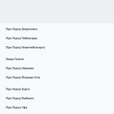
Про Город Дзержинск
Про Город Чебоксары
Про Город Новочебоксарск
Наша Газета
Про Город Иваново
Про Город Йошкар-Ола
Про Город Курск
Про Город Рыбинск
Про Город Уфа