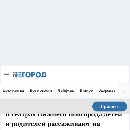
Документы
Все новости
Лайфхак
В мире
Здоровье
Зака
Принять
В театрах Нижнего Новгорода детей
и родителей рассаживают на