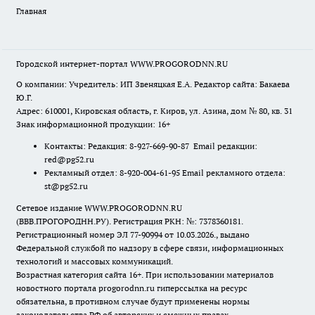
Главная
Городской интернет-портал WWW.PROGORODNN.RU
О компании: Учредитель: ИП Звеняцкая Е.А. Редактор сайта: Бакаева
Ю.Г.
Адрес: 610001, Кировская область, г. Киров, ул. Азина, дом № 80, кв. 31
Знак информационной продукции: 16+
Контакты: Редакция: 8-927-669-90-87 Email редакции:
red@pg52.ru
Рекламный отдел: 8-920-004-61-95 Email рекламного отдела:
st@pg52.ru
Сетевое издание WWW.PROGORODNN.RU
(ВВВ.ПРОГОРОДНН.РУ). Регистрация РКН: №: 7378360181.
Регистрационный номер ЭЛ 77-90994 от 10.03.2026., выдано
Федеральной службой по надзору в сфере связи, информационных
технологий и массовых коммуникаций.
Возрастная категория сайта 16+. При использовании материалов
новостного портала progorodnn.ru гиперссылка на ресурс
обязательна
,
в противном случае будут применены нормы
законодательства РФ об авторских и смежных правах.