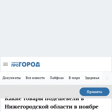
Документы
Все новости
Лайфхак
В мире
Здоровье
Зака
Принять
Какие товары подешевели в
Нижегородской области в ноябре