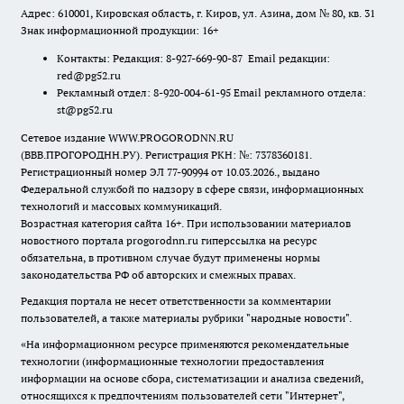
Адрес: 610001, Кировская область, г. Киров, ул. Азина, дом № 80, кв. 31
Знак информационной продукции: 16+
Контакты: Редакция: 8-927-669-90-87 Email редакции:
red@pg52.ru
Рекламный отдел: 8-920-004-61-95 Email рекламного отдела:
st@pg52.ru
Сетевое издание WWW.PROGORODNN.RU
(ВВВ.ПРОГОРОДНН.РУ). Регистрация РКН: №: 7378360181.
Регистрационный номер ЭЛ 77-90994 от 10.03.2026., выдано
Федеральной службой по надзору в сфере связи, информационных
технологий и массовых коммуникаций.
Возрастная категория сайта 16+. При использовании материалов
новостного портала progorodnn.ru гиперссылка на ресурс
обязательна
,
в противном случае будут применены нормы
законодательства РФ об авторских и смежных правах.
Редакция портала не несет ответственности за комментарии
пользователей, а также материалы рубрики "народные новости".
«На информационном ресурсе применяются рекомендательные
технологии (информационные технологии предоставления
информации на основе сбора, систематизации и анализа сведений,
относящихся к предпочтениям пользователей сети "Интернет",