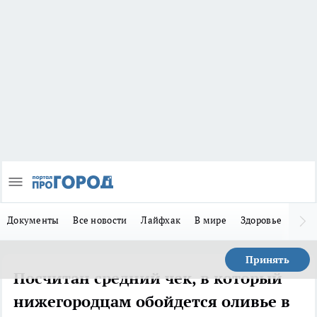
Документы
Все новости
Лайфхак
В мире
Здоровье
Зака
Принять
Посчитан средний чек, в который
нижегородцам обойдется оливье в