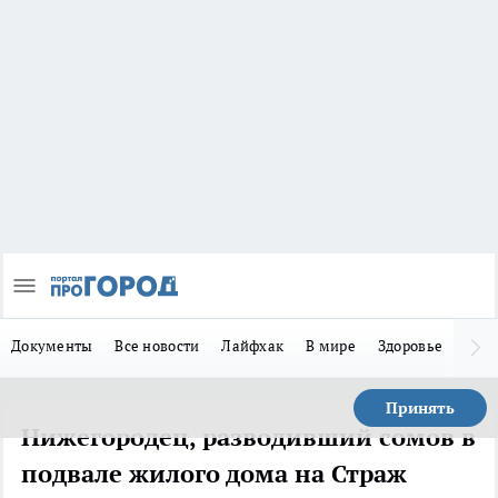
Документы
Все новости
Лайфхак
В мире
Здоровье
Зака
Принять
Нижегородец, разводивший сомов в
подвале жилого дома на Страж