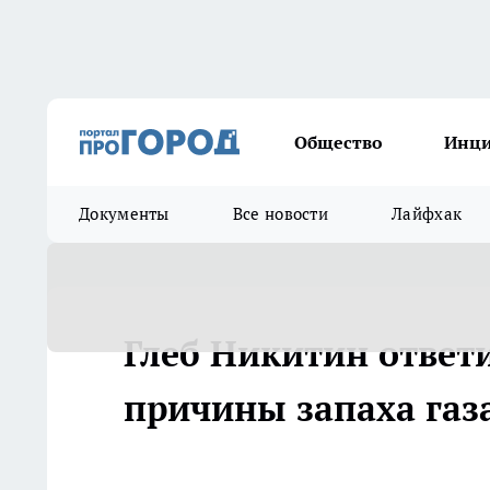
Общество
Инц
Документы
Все новости
Лайфхак
Глеб Никитин ответи
причины запаха газ