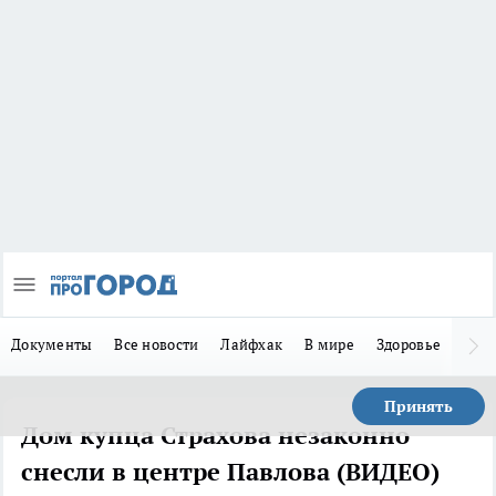
Документы
Все новости
Лайфхак
В мире
Здоровье
Зака
Принять
Дом купца Страхова незаконно
снесли в центре Павлова (ВИДЕО)