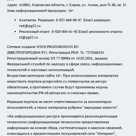
Адрес: 610001, Кировская область, г. Киров, ул. Азина, дом № 80, кв. 31
Знак информационной продукции: 16+
Контакты: Редакция: 8-927-669-90-87 Email редакции:
red@pg52.ru
Рекламный отдел: 8-920-004-61-95 Email рекламного отдела:
st@pg52.ru
Сетевое издание WWW.PROGORODNN.RU
(ВВВ.ПРОГОРОДНН.РУ). Регистрация РКН: №: 7378360181.
Регистрационный номер ЭЛ 77-90994 от 10.03.2026., выдано
Федеральной службой по надзору в сфере связи, информационных
технологий и массовых коммуникаций.
Возрастная категория сайта 16+. При использовании материалов
новостного портала progorodnn.ru гиперссылка на ресурс
обязательна
,
в противном случае будут применены нормы
законодательства РФ об авторских и смежных правах.
Редакция портала не несет ответственности за комментарии
пользователей, а также материалы рубрики "народные новости".
«На информационном ресурсе применяются рекомендательные
технологии (информационные технологии предоставления
информации на основе сбора, систематизации и анализа сведений,
относящихся к предпочтениям пользователей сети "Интернет",