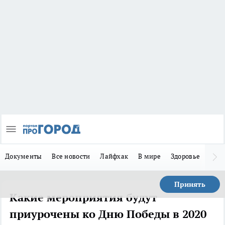
Документы
Все новости
Лайфхак
В мире
Здоровье
Зака
Принять
Какие мероприятия будут
приурочены ко Дню Победы в 2020