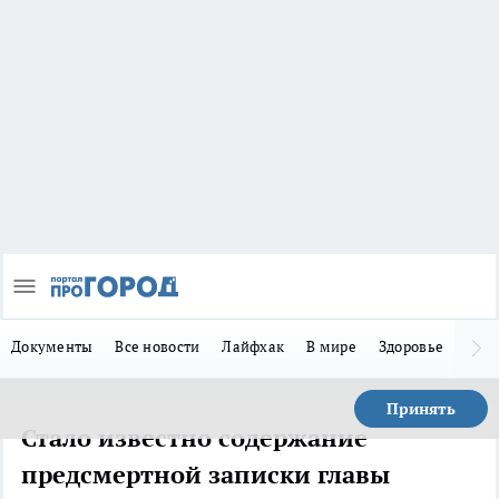
Документы
Все новости
Лайфхак
В мире
Здоровье
Зака
Принять
Стало известно содержание
предсмертной записки главы