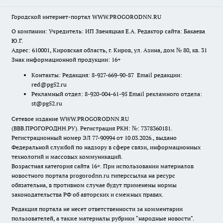
Городской интернет-портал WWW.PROGORODNN.RU
О компании: Учредитель: ИП Звеняцкая Е.А. Редактор сайта: Бакаева
Ю.Г.
Адрес: 610001, Кировская область, г. Киров, ул. Азина, дом № 80, кв. 31
Знак информационной продукции: 16+
Контакты: Редакция: 8-927-669-90-87 Email редакции:
red@pg52.ru
Рекламный отдел: 8-920-004-61-95 Email рекламного отдела:
st@pg52.ru
Сетевое издание WWW.PROGORODNN.RU
(ВВВ.ПРОГОРОДНН.РУ). Регистрация РКН: №: 7378360181.
Регистрационный номер ЭЛ 77-90994 от 10.03.2026., выдано
Федеральной службой по надзору в сфере связи, информационных
технологий и массовых коммуникаций.
Возрастная категория сайта 16+. При использовании материалов
новостного портала progorodnn.ru гиперссылка на ресурс
обязательна
,
в противном случае будут применены нормы
законодательства РФ об авторских и смежных правах.
Редакция портала не несет ответственности за комментарии
пользователей, а также материалы рубрики "народные новости".