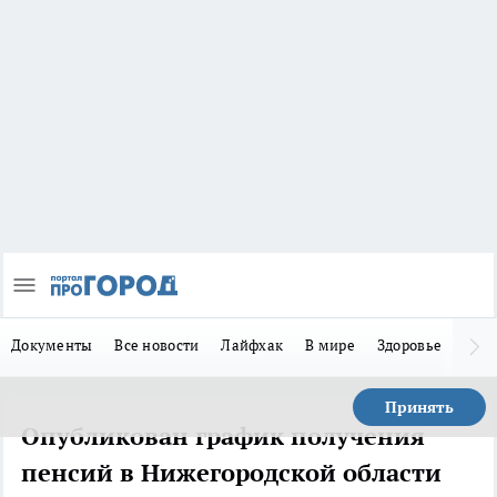
Документы
Все новости
Лайфхак
В мире
Здоровье
Зака
Принять
Опубликован график получения
пенсий в Нижегородской области