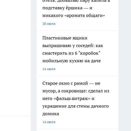
отель: добавляю пару капель в
подставку ёршика — и
никакого «аромата общаги»
20 июля
Пластиковые ящики
выпрашиваю у соседей: как
смастерить из 6 "коробок"
мобильную кухню на даче
24 июля
Старое окно с рамой — не
мусор, а сокровище: сделал из
него «фальш‑витраж» и
украшение для стены дачного
домика
14 июля