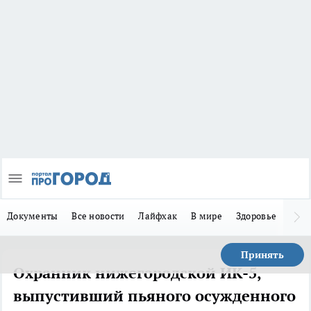
Документы
Все новости
Лайфхак
В мире
Здоровье
Зака
Принять
Охранник нижегородской ИК-5,
выпустивший пьяного осужденного